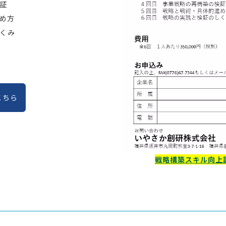
証
め方
くみ
こちら
戦略構築スキル向上訓